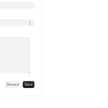
Discard
Save