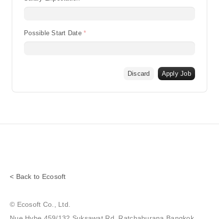
Possible Start Date
Discard
Apply Job
< Back to Ecosoft
© Ecosoft Co., Ltd.
Nue Hybe 459/132 Suksawat Rd. Ratchaburana Bangkok